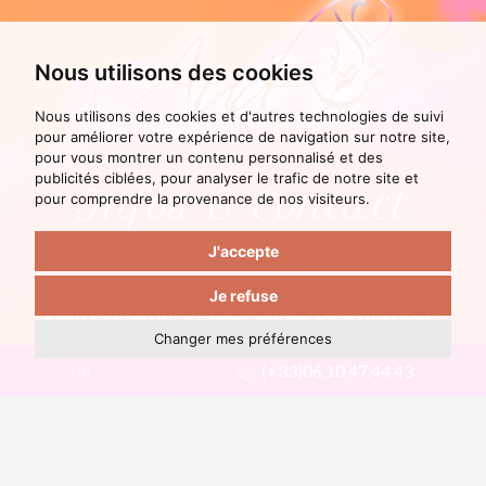
Nous utilisons des cookies
Nous utilisons des cookies et d'autres technologies de suivi
pour améliorer votre expérience de navigation sur notre site,
pour vous montrer un contenu personnalisé et des
publicités ciblées, pour analyser le trafic de notre site et
Infos & Contact
pour comprendre la provenance de nos visiteurs.
J'accepte
TÉLÉPHONE :
(+33) 06.10.47.44.43
Je refuse
ÉCRIVEZ-MOI :
INFO@BELLY-DANSE-ORIENTALE.COM
Changer mes préférences
(+33)06.10.47.44.43
Suivez-moi !