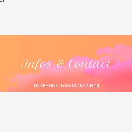
Infos & Contact
TÉLÉPHONE :
(+33) 06.10.47.44.43
ÉCRIVEZ-MOI :
INFO@BELLY-DANSE-
ORIENTALE.COM
E, TRIBAL FUSION, COURS DE DANSE, STAGES DE DANSE
,
PRESTAT
, MUSICIENNE
,
MARIAGE, FESTIVALS, SOIRÉES PRIVÉES, ANNIVERSA