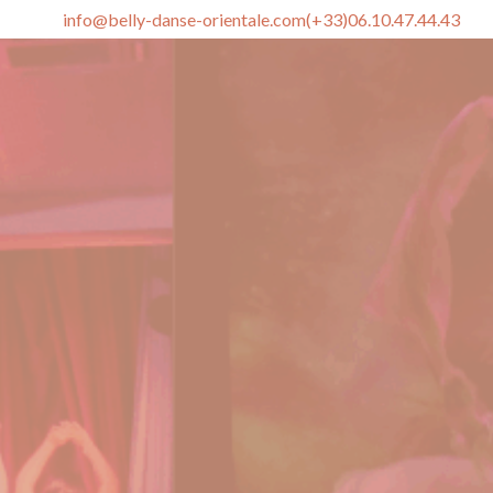
info@belly-danse-orientale.com
(+33)06.10.47.44.43