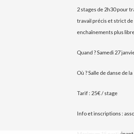
Contact
2 stages de 2h30 pour trav
Social Wall
travail précis et strict
enchaînements plus libre
Quand ? Samedi 27 janvie
Où ? Salle de danse de l
Tarif : 25€ / stage
Info et inscriptions : a
Maximum 15 participant