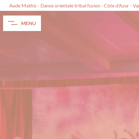
Aude Mathis - Danse orientale tribal fusion - Côte d’Azur - V
MENU