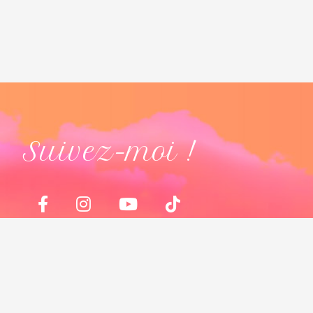
Suivez-moi !
IONS, TROUPE DE
IRES, EVJF